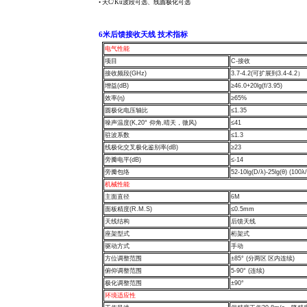
• 天C/Ku波段可选、线圆极化可选
6
米后馈接收天线
技术指标
电气性能
项目
C-
接收
接收频段
(GHz)
3.7-4.2(
可扩展到
3.4-4.2
）
增益
(dB)
≥4
6
.0+20lg(f/3.95)
效率
(η)
≥65%
圆极化电压轴比
≤1.35
噪声温度
(K,20°
仰角
,
晴天，微风
)
≤41
驻波系数
≤1.3
线极化交叉极化鉴别率
(dB)
≥23
旁瓣电平
(dB)
≤-14
旁瓣包络
52-10lg(D/λ)-25lg(θ) (100
机械性能
主面直径
6
M
面板精度
(R.M.S)
≤0.5mm
天线结构
后馈
天线
座架型式
桁架式
驱动方式
手
动
方位调整范围
±85° (
分两区 区内连续
)
俯仰调整范围
5-90° (
连续
)
极化调整范围
±90°
环境适应性