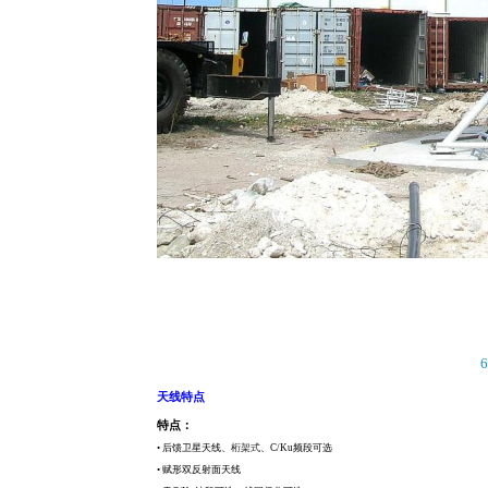
6
天线特点
特点：
•
后馈卫星天线、
桁架式
、
C/Ku频段可选
• 赋形双反射面天线