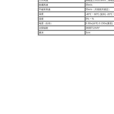
工作风速
保精度工作
20.8m/s
，降精
收藏风速
35m/s
不破坏风速
55m/s
（天线朝天锁定）
温度
-40℃ ~ 60℃ (
室外
) -20℃ 
湿度
5% ~ %
地震（生存）
0.3Gs(
水平
) 0.15Gs(
垂直
)
太阳辐射
360BTU/h/ft²
裹冰
3cm