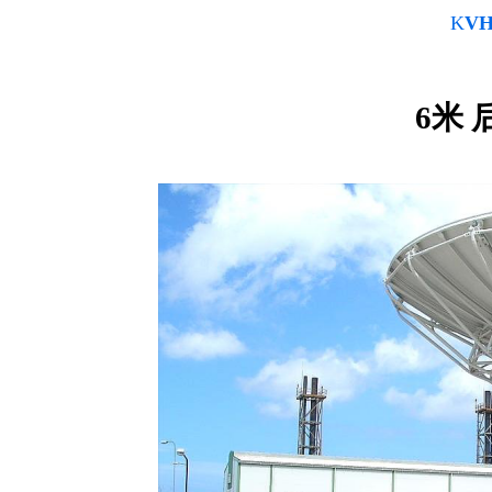
K
V
6
米