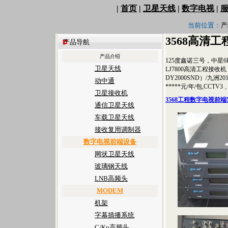
|
首页
|
卫星天线
|
数字电视
|
当前位置：
产
3568高清
产品导航
产品介绍
125度鑫诺三号，中星6B
卫星天线
LJ7800高清工程接收机
DY2000SND）/九洲2
动中通
*****元/年/包,CCTV
卫星接收机
3568工程数字电视前端
通信卫星天线
车载卫星天线
接收复用调制器
数字电视前端设备
网状卫星天线
玻璃钢天线
LNB高频头
MODEM
机架
字幕插播系统
C/Ku高频头