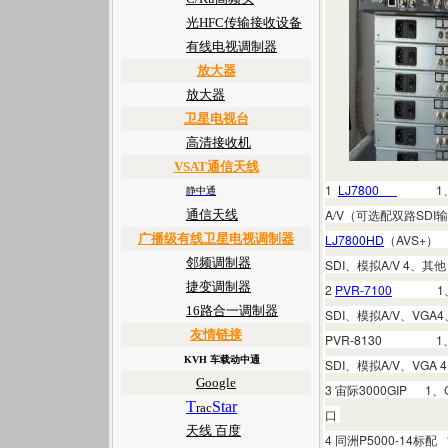
光HFC传输接收设备
有线电视调制器
放大器
放大器
卫星电视台
高清接收机
VSAT通信天线
1
LJ7800
1、CA
静中通
A/V（可选配双路SDI
通信天线
广播级有线卫星电视调制器
LJ7800HD
（AVS+）
邻频调制器
SDI、模拟A/V 4、其
捷变调制器
2
PVR-7100
1、CA
16路合一调制器
SDI、模拟A/V、V
友情链接
PVR-8130 1、
KVH 车载动中通
SDI、模拟A/V、VG
Google
3 宙际3000GIP 
T
Star
rac
口
天线 百度
4 同洲P5000-14